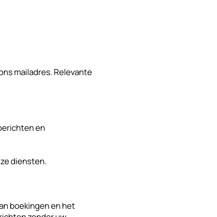
 ons mailadres. Relevante
 berichten en
nze diensten.
an boekingen en het
erichten zonder uw