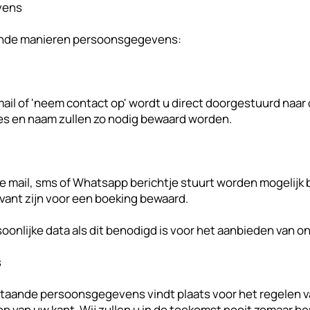
vens
ende manieren persoonsgegevens:
 mail of 'neem contact op' wordt u direct doorgestuurd naar
res en naam zullen zo nodig bewaard worden.
cte mail, sms of Whatsapp berichtje stuurt worden mogelijk
ant zijn voor een boeking bewaard.
oonlijke data als dit benodigd is voor het aanbieden van o
s
taande persoonsgegevens vindt plaats voor het regelen v
n van uw kant. Wij zullen u in de toekomst nooit zomaar b